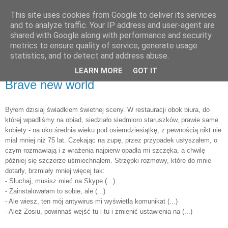
This site uses cookies from Google to deliver its services
Patrząc z boku
and to analyze traffic. Your IP address and user-agent are
shared with Google along with performance and security
metrics to ensure quality of service, generate usage
świat dookoła okiem marudy
statistics, and to detect and address abuse.
LEARN MORE
GOT IT
piątek, 9 września 2011
Brave new world
Byłem dzisiaj świadkiem świetnej sceny. W restauracji obok biura, do
której wpadliśmy na obiad, siedziało siedmioro staruszków, prawie same
kobiety - na oko średnia wieku pod osiemdziesiątkę, z pewnością nikt nie
miał mniej niż 75 lat. Czekając na zupę, przez przypadek usłyszałem, o
czym rozmawiają i z wrażenia najpierw opadła mi szczęka, a chwilę
później się szczerze uśmiechnąłem. Strzępki rozmowy, które do mnie
dotarły, brzmiały mniej więcej tak:
- Słuchaj, musisz mieć na Skype (...)
- Zainstalowałam to sobie, ale (...)
- Ale wiesz, ten mój antywirus mi wyświetla komunikat (...)
- Ależ Zosiu, powinnaś wejść tu i tu i zmienić ustawienia na (...)