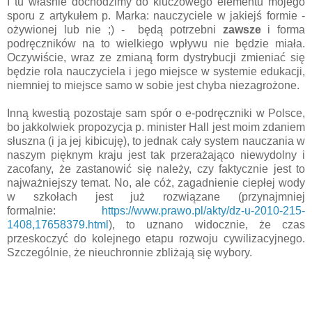
I tu właśnie dochodzimy do kluczowego elementu mojego
sporu z artykułem p. Marka: nauczyciele w jakiejś formie -
ożywionej lub nie ;) - będą potrzebni
zawsze
i forma
podręczników na to wielkiego wpływu nie będzie miała.
Oczywiście, wraz ze zmianą form dystrybucji zmieniać się
będzie rola nauczyciela i jego miejsce w systemie edukacji,
niemniej to miejsce samo w sobie jest chyba niezagrożone.
Inną kwestią pozostaje sam spór o e-podręczniki w Polsce,
bo jakkolwiek propozycja p. minister Hall jest moim zdaniem
słuszna (i ja jej kibicuję), to jednak cały system nauczania w
naszym pięknym kraju jest tak przerażająco niewydolny i
zacofany, że zastanowić się należy, czy faktycznie jest to
najważniejszy temat. No, ale cóż, zagadnienie ciepłej wody
w szkołach jest już rozwiązane (przynajmniej
formalnie:
https://www.prawo.pl/akty/dz-u-2010-215-
1408,17658379.html
), to uznano widocznie, że czas
przeskoczyć do kolejnego etapu rozwoju cywilizacyjnego.
Szczególnie, że nieuchronnie zbliżają się wybory.