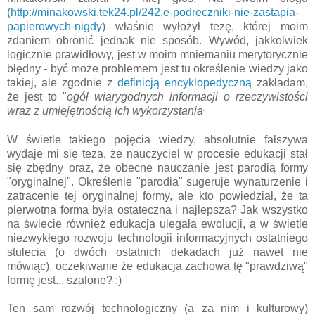
(
http://minakowski.tek24.pl/242,e-podreczniki-nie-zastapia-
papierowych-nigdy
) właśnie wyłożył tezę, której moim
zdaniem obronić jednak nie sposób. Wywód, jakkolwiek
logicznie prawidłowy, jest w moim mniemaniu merytorycznie
błędny - być może problemem jest tu określenie wiedzy jako
takiej, ale zgodnie z
definicją encyklopedyczną
zakładam,
że jest to "
ogół wiarygodnych informacji o rzeczywistości
wraz z umiejętnością ich wykorzystania
".
W świetle takiego pojęcia wiedzy, absolutnie fałszywa
wydaje mi się teza, że nauczyciel w procesie edukacji stał
się zbędny oraz, że obecne nauczanie jest parodią formy
"oryginalnej". Określenie "parodia" sugeruje wynaturzenie i
zatracenie tej oryginalnej formy, ale kto powiedział, że ta
pierwotna forma była ostateczna i najlepsza? Jak wszystko
na świecie również edukacja ulegała ewolucji, a w świetle
niezwykłego rozwoju technologii informacyjnych ostatniego
stulecia (o dwóch ostatnich dekadach już nawet nie
mówiąc), oczekiwanie że edukacja zachowa tę "prawdziwą"
formę jest... szalone? :)
Ten sam rozwój technologiczny (a za nim i kulturowy)