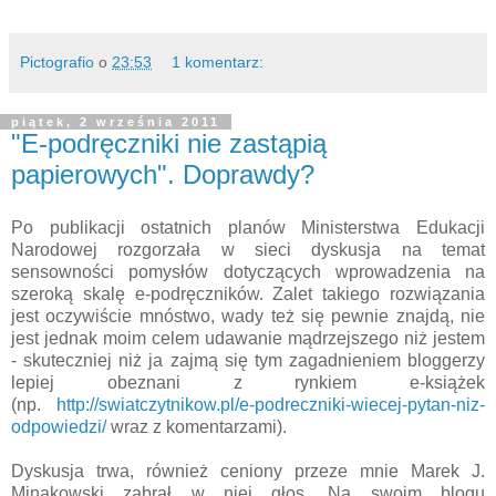
Pictografio
o
23:53
1 komentarz:
piątek, 2 września 2011
"E-podręczniki nie zastąpią
papierowych". Doprawdy?
Po publikacji ostatnich planów Ministerstwa Edukacji
Narodowej rozgorzała w sieci dyskusja na temat
sensowności pomysłów dotyczących wprowadzenia na
szeroką skalę e-podręczników. Zalet takiego rozwiązania
jest oczywiście mnóstwo, wady też się pewnie znajdą, nie
jest jednak moim celem udawanie mądrzejszego niż jestem
- skuteczniej niż ja zajmą się tym zagadnieniem bloggerzy
lepiej obeznani z rynkiem e-książek
(np.
http://swiatczytnikow.pl/e-podreczniki-wiecej-pytan-niz-
odpowiedzi/
wraz z komentarzami).
Dyskusja trwa, również ceniony przeze mnie Marek J.
Minakowski zabrał w niej głos. Na swoim blogu