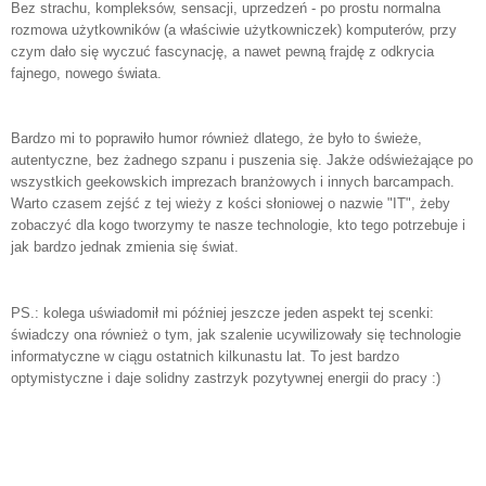
Bez strachu, kompleksów, sensacji, uprzedzeń - po prostu normalna
rozmowa użytkowników (a właściwie użytkowniczek) komputerów, przy
czym dało się wyczuć fascynację, a nawet pewną frajdę z odkrycia
fajnego, nowego świata.
Bardzo mi to poprawiło humor również dlatego, że było to świeże,
autentyczne, bez żadnego szpanu i puszenia się. Jakże odświeżające po
wszystkich geekowskich imprezach branżowych i innych barcampach.
Warto czasem zejść z tej wieży z kości słoniowej o nazwie "IT", żeby
zobaczyć dla kogo tworzymy te nasze technologie, kto tego potrzebuje i
jak bardzo jednak zmienia się świat.
PS.: kolega uświadomił mi później jeszcze jeden aspekt tej scenki:
świadczy ona również o tym, jak szalenie ucywilizowały się technologie
informatyczne w ciągu ostatnich kilkunastu lat. To jest bardzo
optymistyczne i daje solidny zastrzyk pozytywnej energii do pracy :)