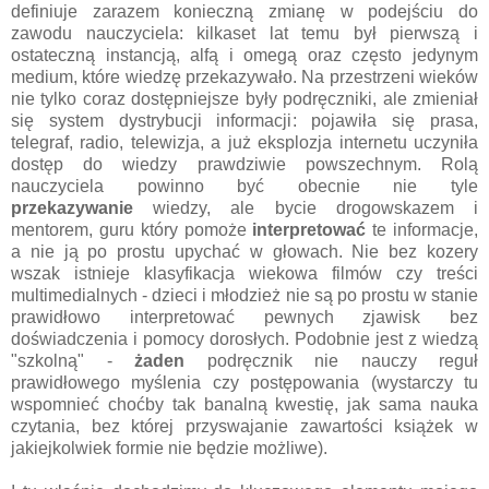
definiuje zarazem konieczną zmianę w podejściu do
zawodu nauczyciela: kilkaset lat temu był pierwszą i
ostateczną instancją, alfą i omegą oraz często jedynym
medium, które wiedzę przekazywało. Na przestrzeni wieków
nie tylko coraz dostępniejsze były podręczniki, ale zmieniał
się system dystrybucji informacji: pojawiła się prasa,
telegraf, radio, telewizja, a już eksplozja internetu uczyniła
dostęp do wiedzy prawdziwie powszechnym. Rolą
nauczyciela powinno być obecnie nie tyle
przekazywanie
wiedzy, ale bycie drogowskazem i
mentorem, guru który pomoże
interpretować
te informacje,
a nie ją po prostu upychać w głowach. Nie bez kozery
wszak istnieje klasyfikacja wiekowa filmów czy treści
multimedialnych - dzieci i młodzież nie są po prostu w stanie
prawidłowo interpretować pewnych zjawisk bez
doświadczenia i pomocy dorosłych. Podobnie jest z wiedzą
"szkolną" -
żaden
podręcznik nie nauczy reguł
prawidłowego myślenia czy postępowania (wystarczy tu
wspomnieć choćby tak banalną kwestię, jak sama nauka
czytania, bez której przyswajanie zawartości książek w
jakiejkolwiek formie nie będzie możliwe).